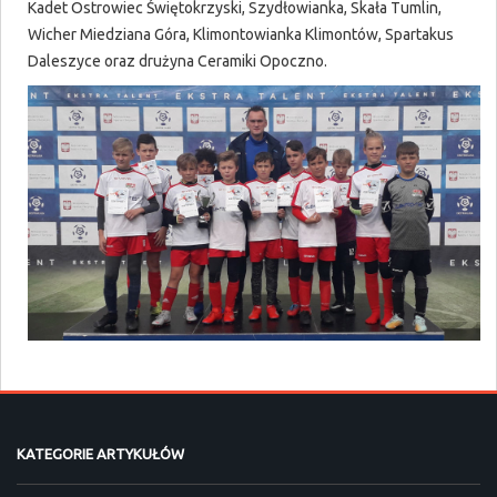
Kadet Ostrowiec Świętokrzyski, Szydłowianka, Skała Tumlin,
Wicher Miedziana Góra, Klimontowianka Klimontów, Spartakus
Daleszyce oraz drużyna Ceramiki Opoczno.
KATEGORIE ARTYKUŁÓW