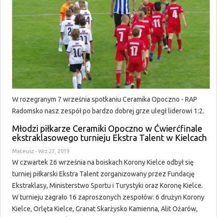
W rozegranym 7 września spotkaniu Ceramika Opoczno - RAP
Radomsko nasz zespół po bardzo dobrej grze uległ liderowi 1:2.
Młodzi piłkarze Ceramiki Opoczno w Ćwierćfinale
ekstraklasowego turnieju Ekstra Talent w Kielcach
Mateusz
- Wrz 27, 2019
W czwartek 26 września na boiskach Korony Kielce odbył się
turniej piłkarski Ekstra Talent zorganizowany przez Fundację
Ekstraklasy, Ministerstwo Sportu i Turystyki oraz Koronę Kielce.
W turnieju zagrało 16 zaproszonych zespołów: 6 drużyn Korony
Kielce, Orlęta Kielce, Granat Skarżysko Kamienna, Alit Ożarów,