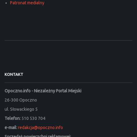
Patronat medialny
KONTAKT
Opoczno.info - Niezależny Portal Miejski
26-300 Opoczno
ul. Słowackiego 5
Telefon:
510 530 704
e-mail:
redakcja@opoczno.info
Sprzedaż powierzchni reklamowej: