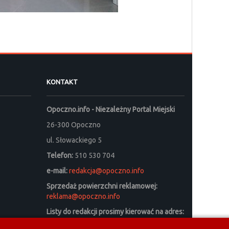
KONTAKT
Opoczno.info - Niezależny Portal Miejski
26-300 Opoczno
ul. Słowackiego 5
Telefon:
510 530 704
e-mail:
redakcja@opoczno.info
Sprzedaż powierzchni reklamowej:
reklama@opoczno.info
Listy do redakcji prosimy kierować na adres:
listy_do_redakcji@opoczno.info