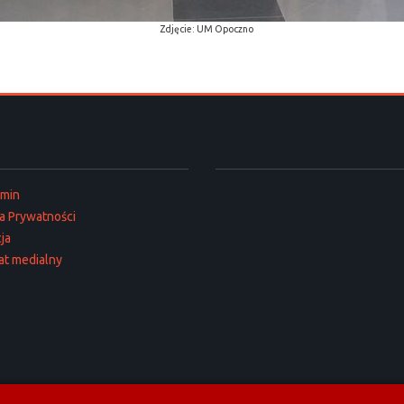
Zdjęcie: UM Opoczno
amin
ka Prywatności
ja
at medialny