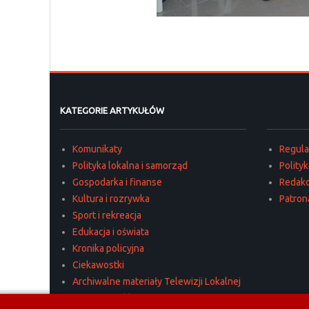
KATEGORIE ARTYKUŁÓW
Komunikaty
Regul
Polityka lokalna i samorząd
Polity
Gospodarka i finanse
Redakc
Kultura i rozrywka
Patron
Sport i rekreacja
Edukacja i oświata
Kronika policyjna
Ciekawostki
Archiwalne materiały Telewizji Lokalnej
Materiały reklamowe