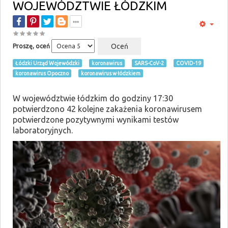
WOJEWÓDZTWIE ŁÓDZKIM
Proszę, oceń
Łódzki Urząd Wojewódzki
koronawirus
SARS-CoV-2
COVID-19
koronawirus Opoczno
koronawirus w łódzkiem
W województwie łódzkim do godziny 17:30
potwierdzono 42 kolejne zakażenia koronawirusem
potwierdzone pozytywnymi wynikami testów
laboratoryjnych.