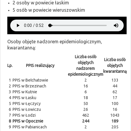
2 osoby w powiecie łaskim
5 osób w powiecie wieruszowskim
Osoby objęte nadzorem epidemiologicznym,
kwarantanną:
Liczba osób
Liczba osób
objętych
Lp.
PPIS realizujący
objętych
nadzorem
kwarantanną
epidemiologicznym
1
PPIS w Bełchatowie
2
133
2
PPIS w Brzezinach
16
44
3
PPIS w Kutnie
6
62
4
PPIS w Łasku
18
17
5
PPIS w Łęczycy
50
100
6
PPIS w Łowiczu
26
16
7
PPIS w Łodzi
462
1043
8
PPIS w Opocznie
244
189
9
PPIS w Pabianicach
2
205