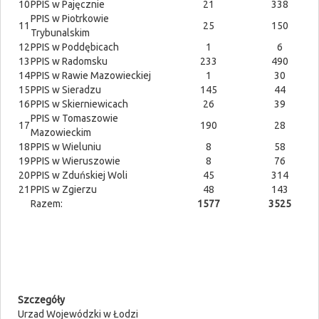
10
PPIS w Pajęcznie
21
338
PPIS w Piotrkowie
11
25
150
Trybunalskim
12
PPIS w Poddębicach
1
6
13
PPIS w Radomsku
233
490
14
PPIS w Rawie Mazowieckiej
1
30
15
PPIS w Sieradzu
145
44
16
PPIS w Skierniewicach
26
39
PPIS w Tomaszowie
17
190
28
Mazowieckim
18
PPIS w Wieluniu
8
58
19
PPIS w Wieruszowie
8
76
20
PPIS w Zduńskiej Woli
45
314
21
PPIS w Zgierzu
48
143
Razem:
1577
3525
Szczegóły
Urzad Wojewódzki w Łodzi